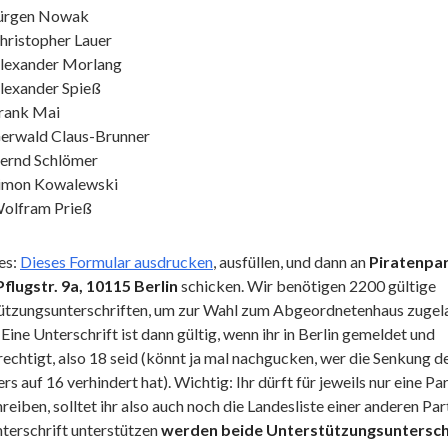
ürgen Nowak
hristopher Lauer
lexander Morlang
lexander Spieß
rank Mai
erwald Claus-Brunner
ernd Schlömer
imon Kowalewski
olfram Prieß
es:
Dieses Formular ausdrucken
, ausfüllen, und dann an
Piratenpar
Pflugstr. 9a, 10115 Berlin
schicken. Wir benötigen 2200 gültige
ützungsunterschriften, um zur Wahl zum Abgeordnetenhaus zugel
Eine Unterschrift ist dann gültig, wenn ihr in Berlin gemeldet und
chtigt, also 18 seid (könnt ja mal nachgucken, wer die Senkung d
rs auf 16 verhindert hat). Wichtig: Ihr dürft für jeweils nur eine Par
reiben, solltet ihr also auch noch die Landesliste einer anderen Par
terschrift unterstützen
werden beide Unterstützungsuntersch