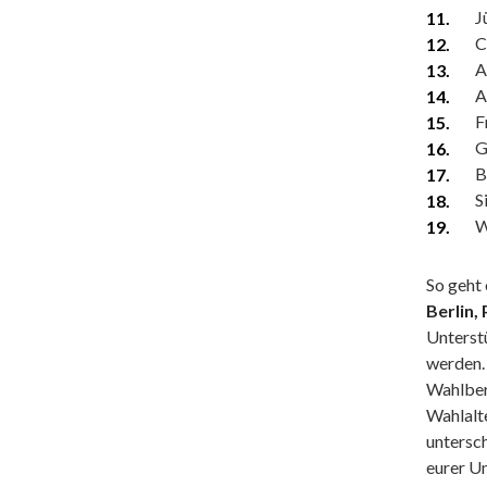
J
C
A
A
F
G
B
S
W
So geht 
Berlin, 
Unterst
werden. 
Wahlbere
Wahlalte
untersch
eurer Un