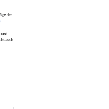
äge der
i
.
t und
cht auch