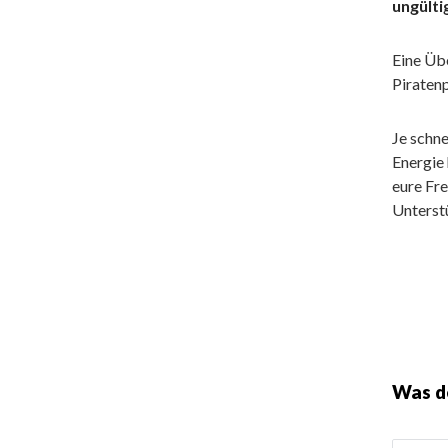
ungülti
Eine Üb
Piraten
Je schn
Energie
eure Fr
Unterstü
Was d