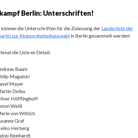
ampf Berlin: Unterschriften!
 können die Unterschriften für die Zulassung der
Landesliste der
partei zur Abgeordnetenhauswahl
in Berlin gesammelt werden!
hmal die Liste en Detail:
ndreas Baum
hilip Magalski
avel Mayer
artin Delius
liver Höfflinghoff
imon Weiß
erle von Wittich
usanne Graf
eiko Herberg
abio Reinhardt