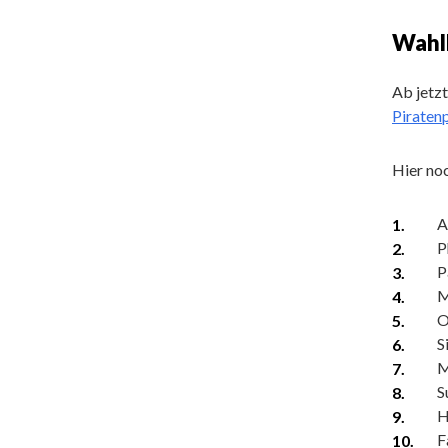
Wahlk
Ab jetzt
Piraten
Hier noc
A
P
P
M
O
S
M
S
H
F