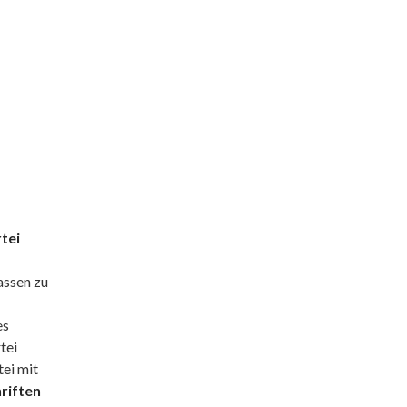
tei
assen zu
es
tei
tei mit
riften