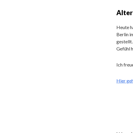
Alter
Heute ha
Berlin 
gestellt
Gefühl h
Ich fre
Hier ge